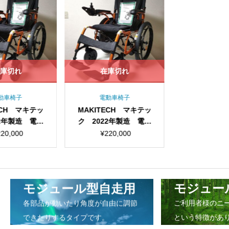
庫切れ
在庫切れ
動車椅子
電動車椅子
ECH マキテッ
MAKITECH マキテッ
22年製造 電動
ク 2022年製造 電動
 KEY-01
車椅子 KEY-01
220,000
¥
220,000
モジュール型自走用
モジュー
各部品が動いたり角度が自由に調節
ご利用者様のニ
できたりするタイプです。
という特徴があ