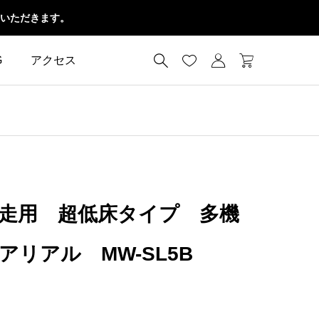
いただきます。




G
アクセス
走用 超低床タイプ 多機
リアル MW-SL5B