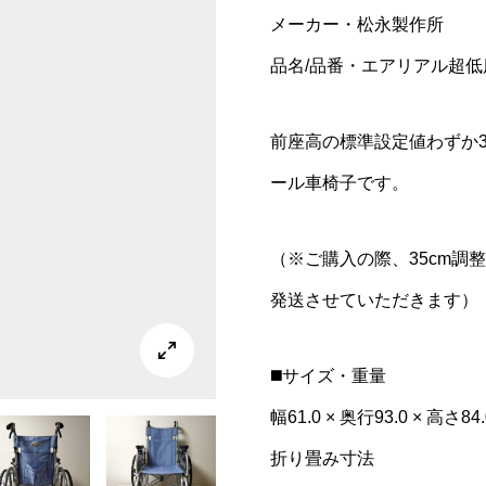
メーカー・松永製作所
品名/品番・エアリアル超低床
前座高の標準設定値わずか3
ール車椅子です。
（※ご購入の際、35cm調
発送させていただきます）

◼️サイズ・重量
幅61.0 × 奥行93.0 × 高さ8
折り畳み寸法