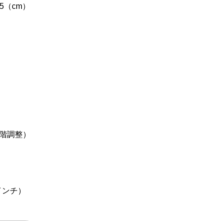
6.5（cm）
5段階調整）
インチ）