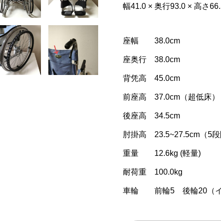
幅41.0 × 奥行93.0 × 高さ6
座幅 38.0cm
座奥行 38.0cm
背凭高 45.0cm
前座高 37.0cm（超低床）
後座高 34.5cm
肘掛高 23.5~27.5cm（
重量 12.6kg (軽量)
耐荷重 100.0kg
車輪 前輪5 後輪20（