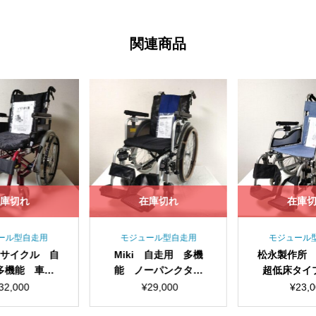
関連商品
庫切れ
在庫切れ
在庫
ール型自走用
モジュール型自走用
モジュール
サイクル 自
Miki 自走用 多機
松永製作所
多機能 車椅
能 ノーパンクタイ
超低床タイ
720-40B
ヤ 車椅子 skt-1000
能 車椅子
32,000
¥
29,000
¥
23,0
ル MW-