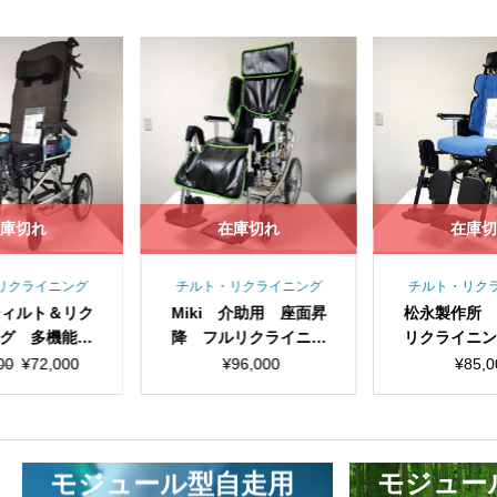
庫切れ
在庫切れ
在庫
リクライニング
チルト・リクライニング
チルト・リク
 ティルト＆リク
Miki 介助用 座面昇
松永製作所
ング 多機能
降 フルリクライニン
リクライニ
グランドフリ
グ 多機能 車椅子
子 マイチルト
元
現
00
¥
72,000
¥
96,000
¥
85,0
チャー
ネクストローラー
R3
の
在
価
の
格
価
は
格
モジュール型自走用
モジュー
¥90,000
は