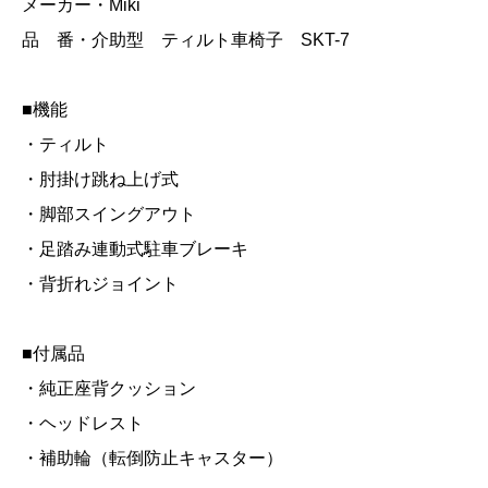
メーカー・Miki
品 番・介助型 ティルト車椅子 SKT-7
■機能
・ティルト
・肘掛け跳ね上げ式
・脚部スイングアウト
・足踏み連動式駐車ブレーキ
・背折れジョイント
■付属品
・純正座背クッション
・ヘッドレスト
・補助輪（転倒防止キャスター）