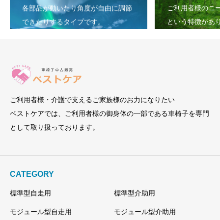
で
¥72,000
各部品が動いたり角度が自由に調節
ご利用者様のニ
し
で
できたりするタイプです。
という特徴があ
た。
す。
ご利用者様・介護で支えるご家族様のお力になりたい
ベストケアでは、ご利用者様の御身体の一部である車椅子を専門
として取り扱っております。
CATEGORY
標準型自走用
標準型介助用
モジュール型自走用
モジュール型介助用