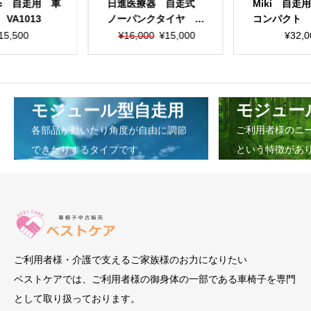
nic 自走用 車
日進医療器 自走式
Miki 自走
VA1013
ノーパンクタイヤ ア
コンパクト
ルミ製 車椅子 NC-1
クタイヤ 車
元
現
15,500
¥
16,000
¥
15,000
¥
32,0
CB
T-7
の
在
価
の
格
価
は
格
モジュール型自走用
モジュー
¥16,000
は
で
¥15,000
各部品が動いたり角度が自由に調節
ご利用者様のニ
し
で
できたりするタイプです。
という特徴があ
た。
す。
ご利用者様・介護で支えるご家族様のお力になりたい
ベストケアでは、ご利用者様の御身体の一部である車椅子を専門
として取り扱っております。