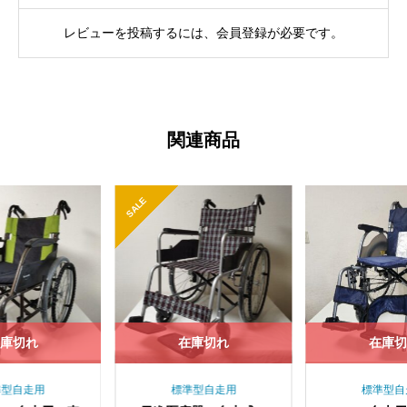
レビューを投稿するには、会員登録が必要です。
関連商品
SALE
庫切れ
在庫切れ
在庫
準型自走用
標準型自走用
標準型自