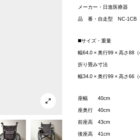
メーカー・日進医療器
品 番・自走型 NC-1C
◼️サイズ・重量
幅64.0 × 奥行99 × 高さ88
折り畳み寸法
幅34.0 × 奥行99 × 高さ66
座幅 40cm

座奥行 40cm
前座高 43cm
後座高 41cm