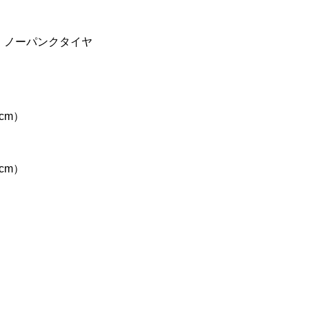
B ノーパンクタイヤ
（cm）
（cm）