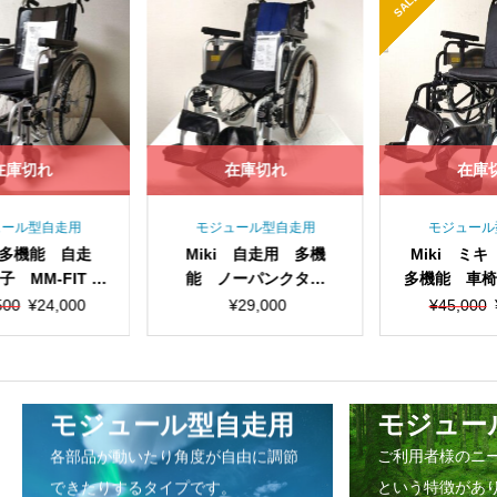
SALE
庫切れ
在庫切れ
在庫
ール型自走用
モジュール型自走用
モジュール
 多機能 自走
Miki 自走用 多機
Miki ミ
MM-FIT Hi
能 ノーパンクタイ
多機能 車椅子
22
ヤ 車椅子 skt-1000
元
現
元
現
00
¥
24,000
¥
29,000
¥
45,000
の
在
の
在
価
の
価
の
格
価
格
価
は
格
は
格
モジュール型自走用
モジュー
¥26,500
は
¥4
は
で
¥24,000
で
¥4
各部品が動いたり角度が自由に調節
ご利用者様のニ
し
で
し
で
できたりするタイプです。
という特徴があ